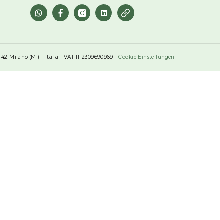
Kundenbetreuung
Kontakt
FAQ
Bedingungen und Konditionen
Bedingungen für die Rückgabe
Privacy Policy
Cookie Policy
Social Links