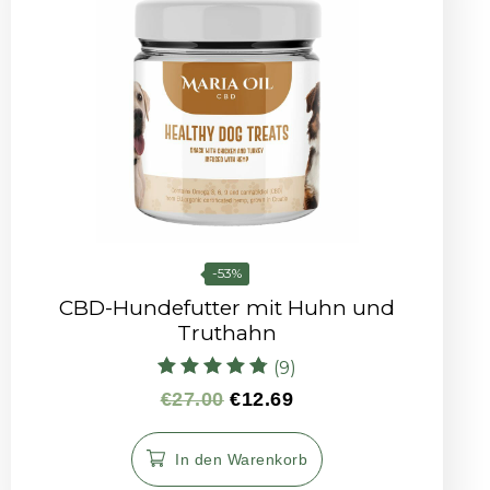
-53%
CBD-Hundefutter mit Huhn und
Truthahn
(9)
Bewertet mit
€
27.00
€
12.69
4.78
von 5
In den Warenkorb