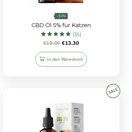
-30%
CBD Öl 5% für Katzen
(35)
Bewertet mit
€
19.00
€
13.30
4.88
von 5
In den Warenkorb