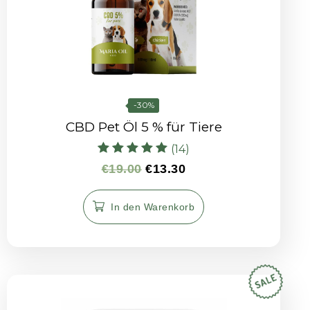
-30%
CBD Pet Öl 5 % für Tiere
(14)
Bewertet mit
€
19.00
€
13.30
4.92
von 5
In den Warenkorb