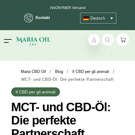
ANONYMER Versand
Kontakt
Deutsch
ok
Maria CBD Oil
/
Blog
/
Il CBD per gli animali
/
MCT- und CBD-Öl: Die perfekte Partnerschaft
pp
Il CBD per gli animali
ger
MCT- und CBD-Öl:
t
Die perfekte
Partnerschaft