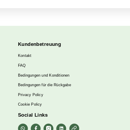
er schmackhaften Möglichkeit sind, die Vorteile von CBD zu 
ägliche Dosis CBD zu sich nehmen, ohne auf Geschmack verz
ellen gesundheitlichen Vorteile, die mit CBD in Verbindung 
D auf einfache und leckere Weise einzunehmen – mit u
ollte ich pro Tag zu mir nehmen?
erson zu Person, da viele Faktoren wie Gewicht oder Größe 
-Bonbons pro Tag (30 mg CBD)
zu beginnen und nicht me
15 mg CBD pro Bonbon (die von der FSA empfohlene Tagesh