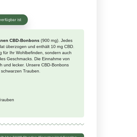
it
090909
00
ertung
ig
ichtige mich, wenn es verfügbar ist
cken Sie unsere
veganen CBD-Bonbons
(900 mg). Jedes
n ist mit Zuckergranulat überzogen und enthält 10 mg CBD.
nur eine Unterstützung für Ihr Wohlbefinden, sondern auch
oment der Süße und des Geschmacks. Die Einnahme von
ar noch nie so einfach und lecker. Unsere CBD-Bonbons
 den Geschmack von schwarzen Trauben.
0% vegan
mg CBD pro Bonbon
sgesamt 900 mg CBD