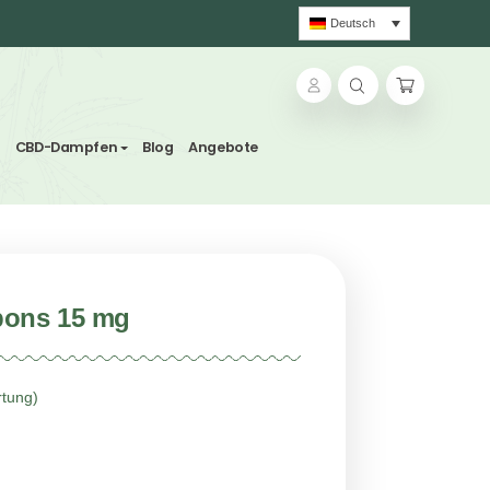
 Inseln
ns und Kräutertees
CBD-Dampfen
Blog
Angebote
e CBD-Bonbons 15 mg
(
22
Kundenbewertung)