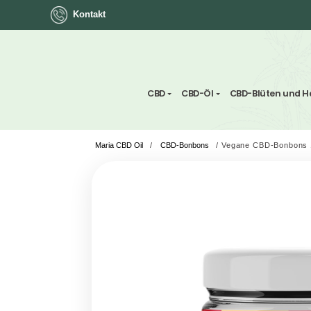
Kontakt
ok
CBD
CBD-Öl
CBD-Blü
Maria CBD Oil
/
CBD-Bonbons
/
Vegane CB
App
ger
st