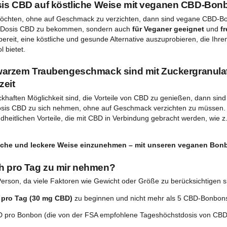
ungen
Versandkosten
Rückgabebedi
gliche Dosis CBD auf köstliche Weise mit 
genießen möchten, ohne auf Geschmack zu verzichten, dann 
Ihre tägliche Dosis CBD zu bekommen, sondern auch
für Veg
 Sie sich bereit, eine köstliche und gesunde Alternative ausz
Cannabidiol bietet.
t schwarzem Traubengeschmack sind mit Z
e Tageszeit