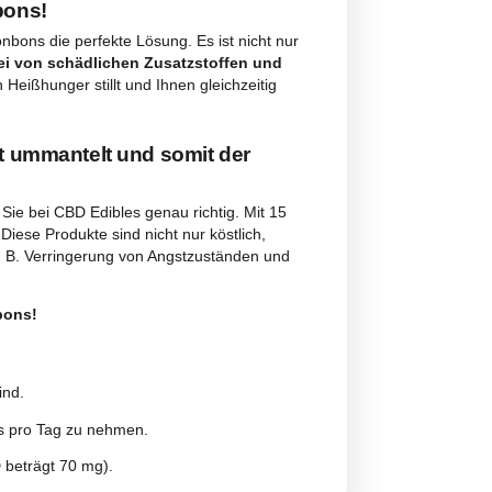
ngungen
veganen CBD-Bonbons!
sind vegane CBD-Bonbons die perfekte Lösung. Es ist nicht
aner geeignet
und
frei von schädlichen Zusatzstoffen u
uprobieren, die Ihren Heißhunger stillt und Ihnen gleichzeiti
uckergranulat ummantelt und somit der