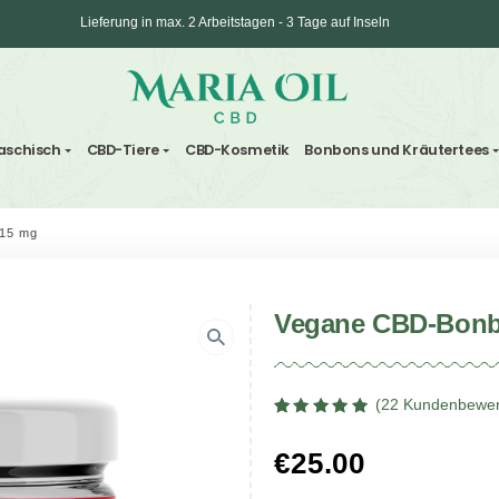
Lieferung in max. 2 Arbeitstagen - 3 Tage auf
ANONYMER Versand
ten und Haschisch
CBD-Tiere
CBD-Kosmetik
Bonbo
D-Bonbons 15 mg
Vegan