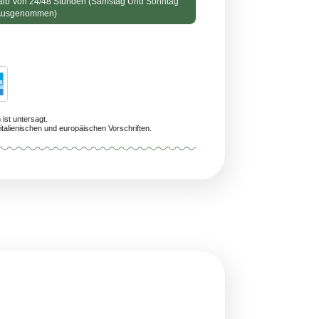
schmack: schwarze Trauben
% Qualität
ng Voraussichtlich Innerhalb Von 24/48 Stunden (Samstag Und Sonnta
Ausgenommen)
059575480092
n Personen unter 18 Jahren ist untersagt.
 entsprechen den geltenden italienischen und europäischen Vorschriften.