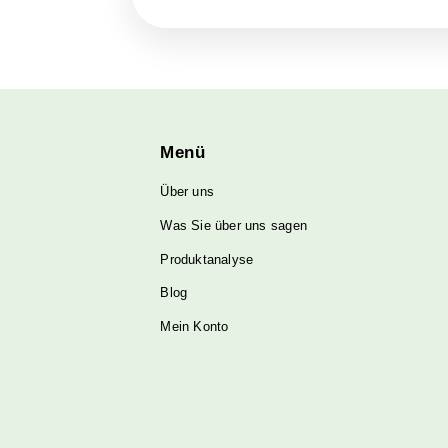
Wenn Sie auf der Suche nach ein
mg pro Bonbon können Sie Ihre t
sondern bieten auch die potenzi
verbesserter Schlaf.
Beginnen Sie noch heute, CB
Wie viel CBD-Bonbons s
Die Menge an CBD variiert von P
Wir empfehlen Ihnen, mit
2 CBD
Unsere CBD-Bonbons enthalten 