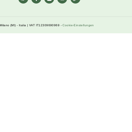
Kundenbetreuung
Kontakt
FAQ
Bedingungen und Konditionen
Bedingungen für die Rückgabe
Privacy Policy
Cookie Policy
Social Links
whatsapp
Facebook
Instagram
Linkedin
Pinterest