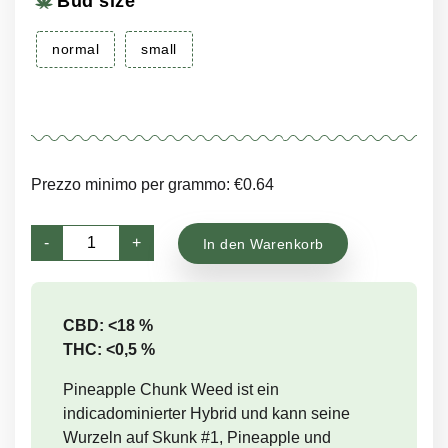
Bud size
normal
small
Prezzo minimo per grammo: €0.64
Pineapple
-
+
In den Warenkorb
Chunk
Menge
CBD: <18 %
THC: <0,5 %
Pineapple Chunk Weed ist ein
indicadominierter Hybrid und kann seine
Wurzeln auf Skunk #1, Pineapple und