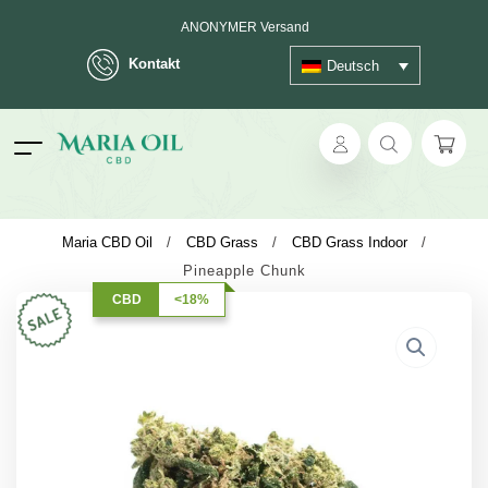
ANONYMER Versand
Kontakt
Deutsch
ok
Maria CBD Oil
/
CBD Grass
/
CBD Grass Indoor
/
Pineapple Chunk
pp
CBD
<18%
ger
t