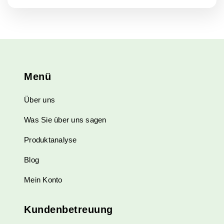
mehrere
Varianten
auf.
Die
Optionen
können
Menü
auf
der
Über uns
Produktseite
gewählt
Was Sie über uns sagen
werden
Produktanalyse
Blog
Mein Konto
Kundenbetreuung