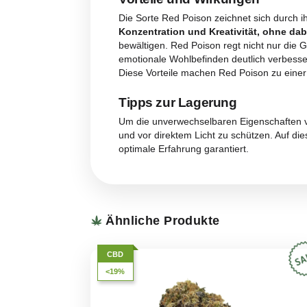
Aroma
Diese besondere Sorte zeichnet
verbindet und
ein reichhaltige
eine bemerkenswerte Persistenz 
komplexes und vielschichtiges Du
unvergesslich.
Geschmack
Der unverwechselbare Geschmack 
säuerlichen Zitrusfrüchten perfe
Kiefer
sowie ein Hauch von Erde
Verkostung werden neue Geschma
verweilt und die Sehnsucht nac
Vorteile und Wirkungen
Die Sorte Red Poison zeichnet si