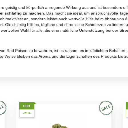
 sich durch ein unverwechselbares Aroma aus, das die Süß
s und einhüllendes Geruchserlebnis
schafft. Die Intensitä
bietet, die lange anhält. Zitrusnoten vermischen sich meist
ftbouquet. Diese Duftkombination lädt zu einer tiefen senso
von Red Poison zeichnet sich durch eine einzigartige und f
kt mit der
tiefen, umhüllenden Süße von Orangen
verbind
, die zusammen das Geschmacksprofil bereichern und es k
cksschichten enthüllt, die ein intensives und unvergessl
h einem weiteren Geschmack weckt.
ch durch ihre geistig und körperlich anregende Wirkung aus 