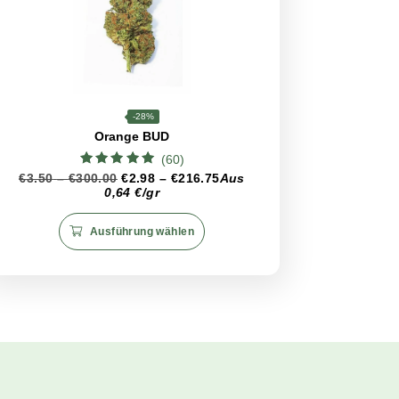
um anspruchsvolle Tage mit einem hohen Maß an Konzentrati
e Hilfe beim Abbau von Angstzuständen und Depressionen, was
Schmerzen zu lindern und verschafft so dauerhafte Erleichter
erstützung bei der Stress- und Schmerzbewältigung suchen.
uftdichten Behältern an einem kühlen, trockenen Ort zu lag
en des Produkts bis zu sechs Monate lang erhalten, was eine
CBD
16%