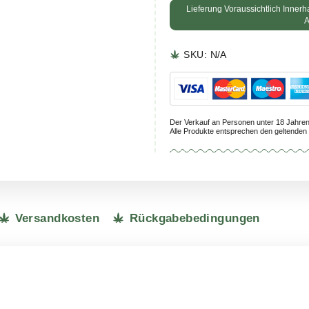
Lieferu
SKU:
N
Der Verkauf a