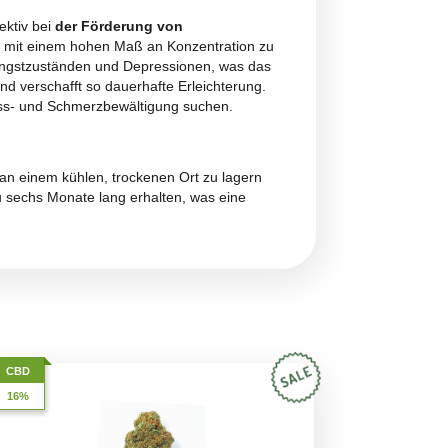
e von Früchten mit dem charakteristischen Aroma von Mosch
t des Aromas ist so stark, dass es im Gedächtnis haften bleib
erhaft mit erdigen Nuancen und Kiefernakzenten und schaffe
rischen Vertiefung ein und macht das Erlebnis einzigartig un
aszinierende Harmonie aus, in der sich die Lebendigkeit v
et. Hinzu kommen die harzigen und
frischen Nuancen der
omplex und dennoch unglaublich ausgewogen machen. Bei j
iches sensorisches Erlebnis bieten, das angenehm am Gaume
und ist besonders effektiv bei
der Förderung von