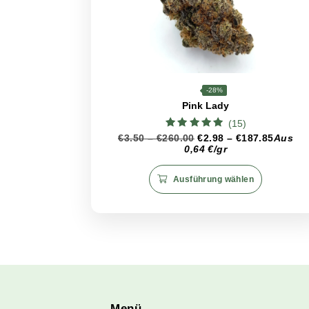
Konzentration und Kreativität
bewältigen. Red Poison regt nich
emotionale Wohlbefinden deutlich
Diese Vorteile machen Red Poison
Tipps zur Lagerung
Um die unverwechselbaren Eigens
und vor direktem Licht zu schüt
optimale Erfahrung garantiert.
Ähnliche Produkte
CBD
<19%