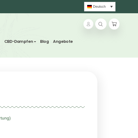
ns und Kräutertees
CBD-Dampfen
Blog
Angebote
oison