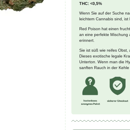
Prezzo mi
Red
-
Poiso
Meng
CBD:
THC: 
Wenn S
leicht
Red P
an ein
erinne
Sie is
Dieses
Untert
sanfte