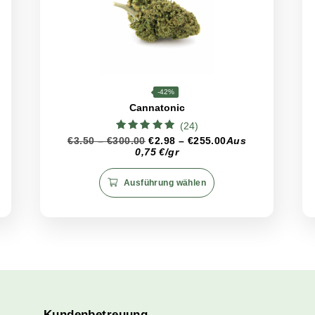
, ohne dabei schläfrig zu machen
. Das macht sie ideal, 
t nur die Gehirnaktivität an, sondern leistet auch wertvoll
 verbessert. Gleichzeitig hilft es, tägliche und chronische 
 zu einer wertvollen Wahl für alle, die eine natürliche Unt
chaften von Red Poison zu bewahren, ist es ratsam, es in l
zen. Auf diese Weise bleiben das Aroma und die Eigenschaft
CBD
<21%