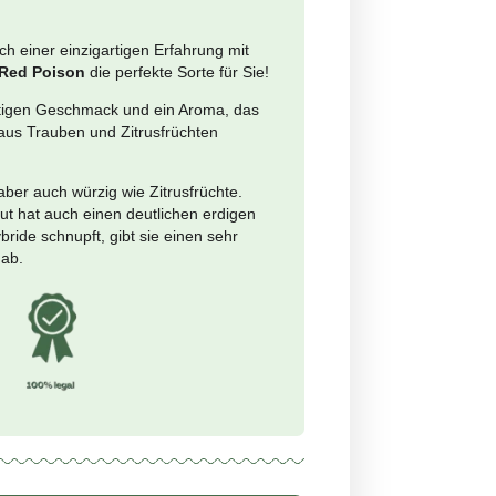
nimo per grammo: €0.64
+
In den Warenkorb
n
e
 <18%
<0,5%
ie auf der Suche nach einer einzigartigen Erfahrung mit
em Cannabis sind, ist
Red Poison
die perfekte Sorte für Sie!
oison hat einen fruchtigen Geschmack und ein Aroma, das
e perfekte Mischung aus Trauben und Zitrusfrüchten
rt.
t süß wie reifes Obst, aber auch würzig wie Zitrusfrüchte.
 exotische legale Kraut hat auch einen deutlichen erdigen
on. Wenn man die Hybride schnupft, gibt sie einen sehr
n Rauch in der Kehle ab.