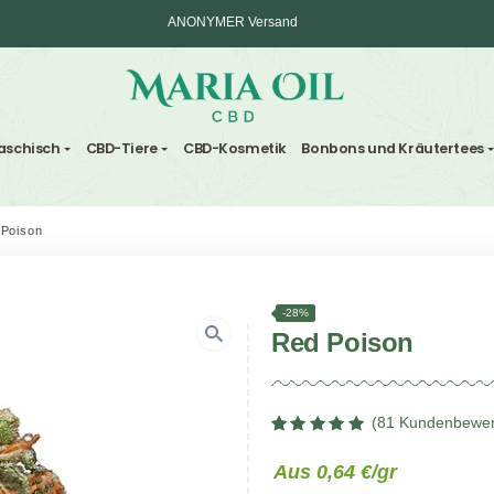
ANONYMER Versand
ten und Haschisch
CBD-Tiere
CBD-Kosmetik
Bonbo
ndoor
/
Red Poison
-28%
Red P