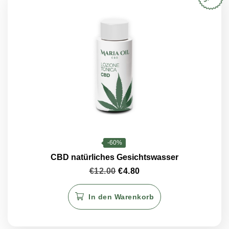
-60%
CBD natürliches Gesichtswasser
Ursprünglicher
Aktueller
€
12.00
€
4.80
Preis
Preis
war:
ist:
In den Warenkorb
€12.00
€4.80.