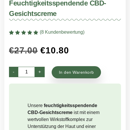
Feuchtigkeitsspendende CBD-
Gesichtscreme
(
8
Kundenbewertung)
Bewertet mit
8
5
von 5,
Ursprünglicher
Aktueller
€
27.00
€
10.80
basierend auf
Kundenbewertung
Preis
Preis
Feuchtigkeitsspendende
war:
ist:
-
+
In den Warenkorb
CBD-
€27.00
€10.80.
Gesichtscreme
Menge
Unsere
feuchtigkeitsspendende
CBD-Gesichtscreme
ist mit einem
wertvollen Wirkstoffkomplex zur
Unterstützung der Haut und einer