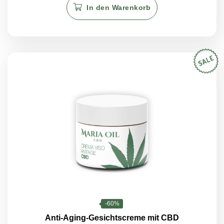
war:
ist:
In den Warenkorb
€24.00
€9.60.
-60%
Anti-Aging-Gesichtscreme mit CBD