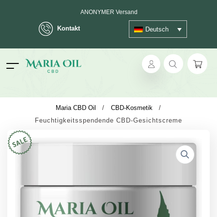
ANONYMER Versand
Kontakt
Deutsch
ok
Maria CBD Oil
/
CBD-Kosmetik
/
Feuchtigkeitsspendende CBD-Gesichtscreme
pp
ger
t