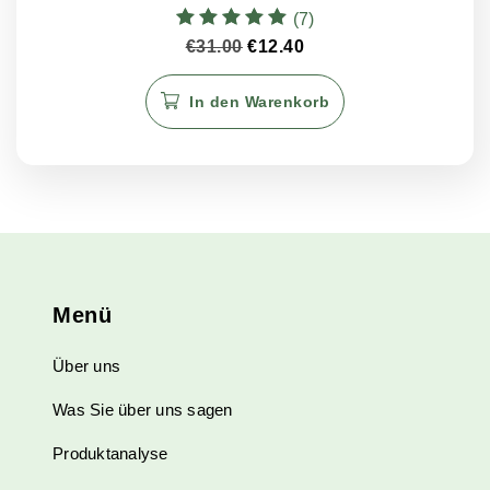
(7)
Bewertet mit
Ursprünglicher
Aktueller
€
31.00
€
12.40
5.00
Preis
Preis
von 5
war:
ist:
In den Warenkorb
€31.00
€12.40.
Menü
Über uns
Was Sie über uns sagen
Produktanalyse