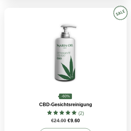
-60%
CBD-Gesichtsreinigung
(2)
Bewertet mit
Ursprünglicher
Aktueller
€
24.00
€
9.60
5.00
Preis
Preis
von 5