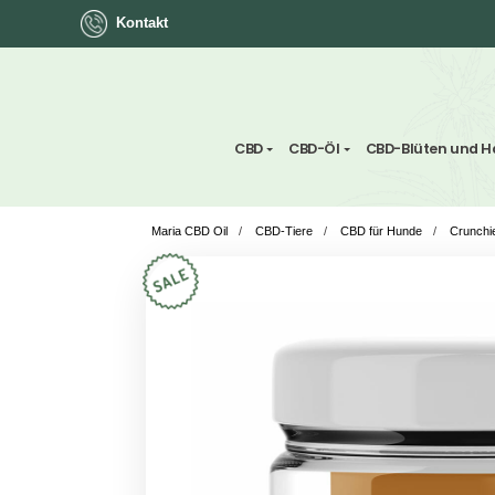
Kontakt
ok
CBD
CBD-Öl
CBD-Blü
Maria CBD Oil
/
CBD-Tiere
/
CBD für Hund
App
ger
st