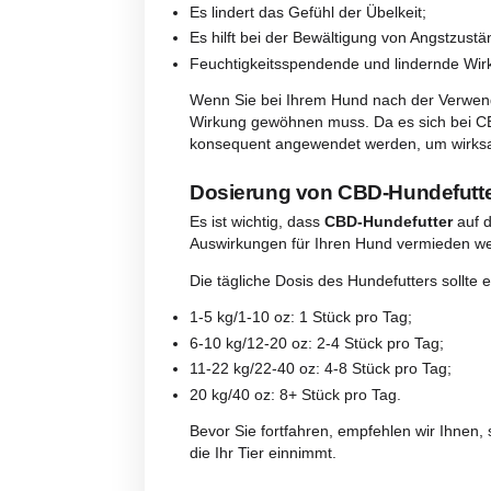
Apathie;
Tendenz, sich zu verstecken und
Ungewohntes Verhalten;
Erbrechen oder Durchfall;
Stöhnen und Bellen;
Hyperaktivität.
Grundsätzlich können alle Exze
Nützliche Eigenschaft
CBD interagiert mit dem Endocan
Nervensystem vorhanden ist. Es i
Die
positiven und therapeuti
Natürlich schmerzlindernd;
Entzündungshemmend;
Entspannend;