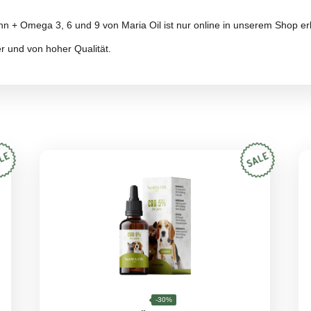
;
t;
 Angstzuständen;
dernde Wirkung.
r Verwendung von CBD-Hundefutter keine Besserung feststel
ch bei CBD um eine natürliche, nicht aggressive Substanz 
 um wirksam zu sein.
defutter
utter
auf die richtige Art und Weise und in der richtigen M
rmieden werden.
ters sollte entsprechend dem Gewicht des Hundes verabreic
Tag;
 Tag;