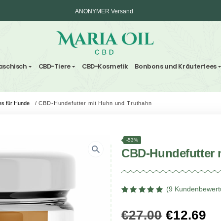
ANONYMER Versand
ten und Haschisch
CBD-Tiere
CBD-Kosmetik
Bonbo
e
/
Crunchies für Hunde
/
CBD-Hundefutter mit Huhn und Truthahn
-53%
CBD-H