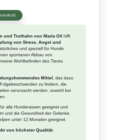
(
9
Kundenbewertung)
it
777778
Ursprünglicher
Aktueller
00
€
12.69
Preis
Preis
ertung
+
war:
ist:
In den Warenkorb
utter
€27.00
€12.69.
undefutter mit Huhn und Truthahn von Maria Oil
hilft
 Hund bei der
Bekämpfung von Stress
,
Angst und
ahn
ssionen
. Es ist ein natürliches und speziell für Hunde
e
keltes Produkt, das einen spontanen Abbau von
ssionen und das allgemeine Wohlbefinden des Tieres
.
t ein
starkes entzündungshemmendes Mittel
, das dazu
gt, Beschwerden und Folgebeschwerden zu lindern, die
verschiedene Krankheiten verursacht werden, sowohl bei
en als auch bei Tieren.