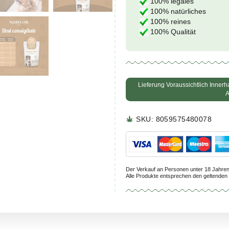
Unser 
unter
Acht
Es ist
10
10
10
10
Lieferu
SKU:
8