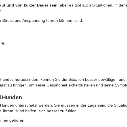
ches Produkt zur Behandlung der Beschwerden Ihres Hundes un
g legal und gesund. Unsere Packung enthält
150 g Hundefutt
ormel zubereitet, die Ihrem vierbeinigen Freund hilft, Gela
ärkt und allgemein das Wohlbefinden Ihres Hundes fördert. 
heit und Qualität
geprüft, so dass ein
sicheres Produkt f
Truthahn
kann Ihrem Hund als Snack oder Leckerli gege
ne Ernährung zu integrieren.
 verursachen kann
einigen Freunde unter Ängsten und Stress leiden und dadurc
faktoren akut und von kurzer Dauer sein
, aber es gibt au
eben müssen.
i Hunden zu Stress und Anspannung führen können, sind:
ation;