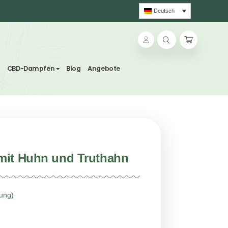
ns und Kräutertees
CBD-Dampfen
Blog
Angebote
undefutter mit Huhn und Truthah