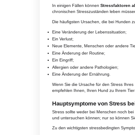
CBD-Hundefutter ist ein natürli
Es ist THC-frei und daher völli
9
.
Es wird nach einer natürlichen F
unterstützt, das Immunsystem st
in unabhängigen Labors auf
Rein
CBD-Hundefutter mit Huhn und 
einfache Möglichkeit, CBD in sei
Was Stress bei Hunden
Leider können auch unsere vierb
In einigen Fällen können
Stress
chronischen Stresszuständen l
Die häufigsten Ursachen, die be
Eine Veränderung der Lebenssitu