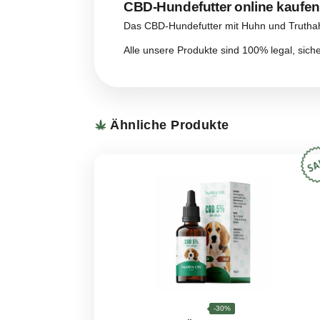
Es hilft Ihnen, besser zu schlafen
Es lindert das Gefühl der Übelkei
Es hilft bei der Bewältigung von
Feuchtigkeitsspendende und lin
Wenn Sie bei Ihrem Hund nach de
Wirkung gewöhnen muss. Da es si
konsequent angewendet werden,
Dosierung von CBD-Hun
Es ist wichtig, dass
CBD-Hundef
Auswirkungen für Ihren Hund ve
Die tägliche Dosis des Hundefut
1-5 kg/1-10 oz: 1 Stück pro Tag;
6-10 kg/12-20 oz: 2-4 Stück pro 
11-22 kg/22-40 oz: 4-8 Stück pro