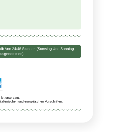
CBD-Hundefutter ist für alle Hunderassen geeignet und
stützt das Immunsystem und die Gesundheit der Gelenke.
ung
: Es ist nicht für Welpen unter 12 Monaten geeignet.
 ein
wirksames Produkt von höchster Qualität
:
0% legales
0% natürliches
0% reines
0% Qualität
ng Voraussichtlich Innerhalb Von 24/48 Stunden (Samstag Und Sonnta
Ausgenommen)
059575480078