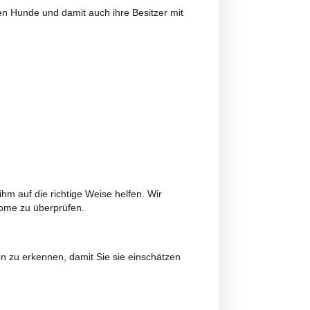
d wurde speziell für das Wohlbefinden Ihres Tieres entwick
er mit Huhn und Truthahn
,
angereichert mit Omega 3, 6 
ssenheit und Ruhe zu erlangen, die Gesundheit der Gelenke
Es wird nach den höchsten Produktionsstandards hergestellt
ür Haustiere
gewährleistet ist.
ben werden
und bietet somit eine schnelle, bequeme und
h das Risiko für verschiedene Krankheiten tragen.
ch Situationen, in denen Hunde und damit auch ihre Besitzer 