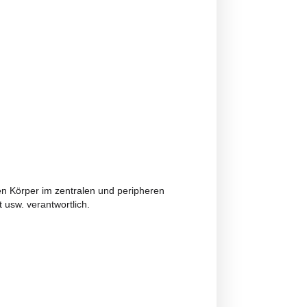
ser bewältigen und ihm auf die richtige Weise helfen. Wir
ellen und seine Symptome zu überprüfen.
ge sein, die Situation zu erkennen, damit Sie sie einschät