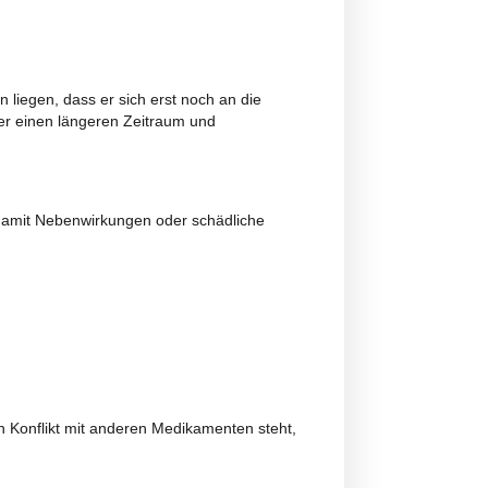
d Unbehagen sein.
lichen und tierischen Körper im zentralen und peripheren
mung, Schlaf, Appetit usw. verantwortlich.