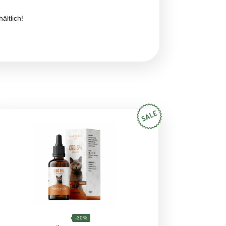
len, kann das daran liegen, dass er sich erst noch an die
handelt, muss sie über einen längeren Zeitraum und
enge verabreicht wird, damit Nebenwirkungen oder schädliche
ht werden: