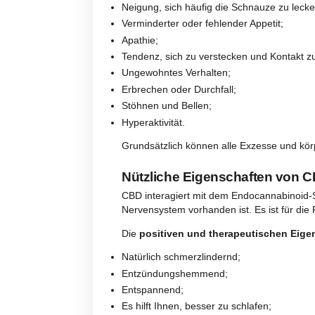
Ein Verlust;
Neue Elemente, Menschen oder 
Eine Änderung der Routine;
Ein Eingriff;
Allergien oder andere Pathologie
Eine Änderung der Ernährung.
Wenn Sie die Ursache für den Str
empfehlen Ihnen, Ihren Hund zu 
Hauptsymptome von St
Stress sollte weder bei Mensche
und untersuchen können; nur so 
Zu den wichtigsten stressbedin
Neigung, sich häufig die Schnau
Verminderter oder fehlender Appe