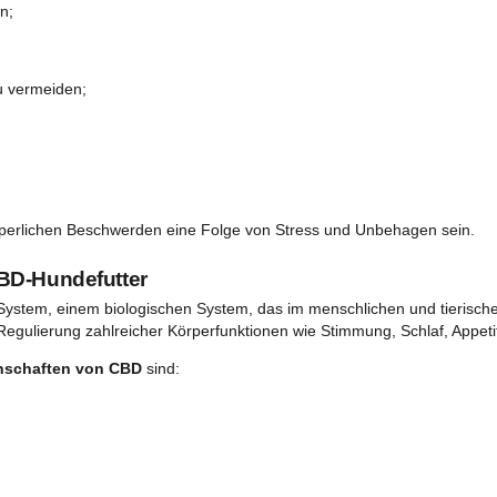
andere Tiere;
n;
ess Ihres Hundes herausfinden, können Sie die Situation bes
Ihrem Tierarzt zu bringen, um seine Gesundheit sicherzust
ress bei Hunden
n noch bei Hunden unterschätzt werden. Sie müssen in der La
können Sie Ihrem Hund helfen, sich besser zu fühlen.
gten Symptomen gehören:
ze zu lecken;
tit;