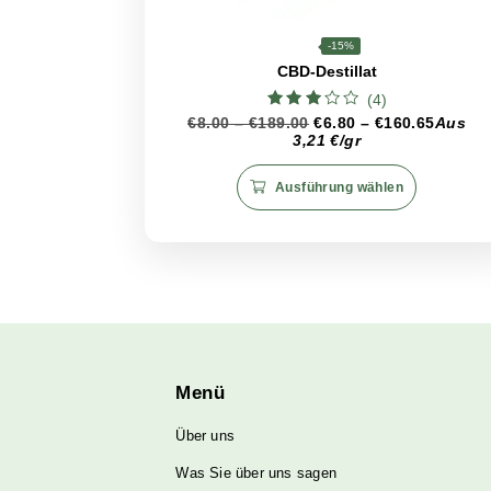
Bewahren Sie Schwarzes WACHS i
luftdichten, möglichst undurchs
hohen Temperaturen auszusetzen
bei, die positiven Eigenschafte
Ähnliche Produkte
CBD
<80%