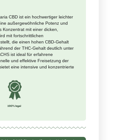
nimo per grammo: €3.21
rzes
+
In den Warenkorb
S
e
<80%
<0,3%
arzes WACHS
von Maria CBD ist ein hochwertiger leichter
bisextrakt, der für seine außergewöhnliche Potenz und
eit bekannt ist. Dieses Konzentrat mit einer dicken,
artigen Konsistenz wird mit fortschrittlichen
ktionstechniken hergestellt, die einen hohen CBD-Gehalt
ast 50% bewahren, während der THC-Gehalt deutlich unter
bleibt. Schwarzes WACHS ist ideal für erfahrene
menten, die eine schnelle und effektive Freisetzung der
orteile suchen, und bietet eine intensive und konzentrierte
rung.