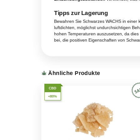
Aroma
Das Aroma von Schwarzes WACHS
Gewürzen. Dieses starke Geruchsp
bietet ein ebenso reichhaltiges
Geschmack
Der Geschmack von Schwarzes WA
und dunkler Schokolade
. Die
anhält. Jeder Konsum ist eine e
befriedigt.
Nutzen und Wirkung
Schwarzes WACHS ist dank sein
und Stress. Die Wirkung ist aus
sedierende Wirkung von THC. Di
Entzündungszuständen
verwen
Tipps zur Lagerung