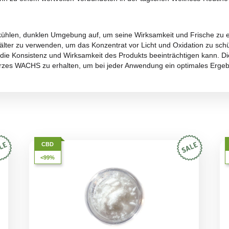
 ist intensiv und durchdringend, geprägt von
erdigen und
rofil ist ein Zeichen für die Konzentration der natürlichen
 wie angenehm komplexes Geruchserlebnis.
CHS folgt seinem Aroma, das von einer starken erdigen Pr
 Komplexität des Geschmacks wird durch einen
leicht würzi
inzigartige Geschmacksreise, die den Konsumenten auf der 
es hohen CBD-Gehalts besonders wirksam bei der schnelle
gesprochen entspannend und trägt dazu bei, den Geist zu b
eser Extrakt wird auch zur
Verbesserung des Schlafs und
det, was ihn zu einem wertvollen Verbündeten in der tägli