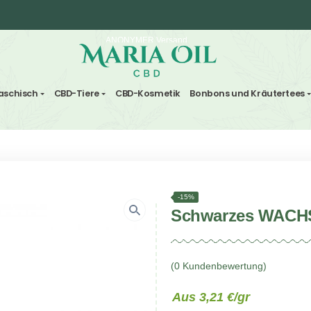
ANONYMER Versand
ten und Haschisch
CBD-Tiere
CBD-Kosmetik
Bonbo
s WACHS
-15%
Schw