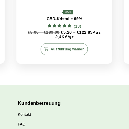
n einer kühlen, dunklen Umgebung auf, um seine Wirksamke
ichtigen Behälter zu verwenden, um das Konzentrat vor Licht
, da dies die Konsistenz und Wirksamkeit des Produkts bee
n von Schwarzes WACHS zu erhalten, um bei jeder Anwendung 
CBD
<99%