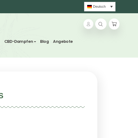
ns und Kräutertees
CBD-Dampfen
Blog
Angebote
arzes WACHS