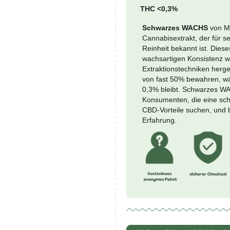
Prezzo mi
Schwa
-
WACH
Meng
CBD 
THC 
Schw
Canna
Reinh
wachs
Extra
von f
0,3% 
Konsu
CBD-V
Erfah