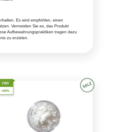
 holzigen Noten
mit subtilen Anklängen von Kiefer und
 Terpene, die durch den Extraktionsprozess erhalten bleiben,
äsenz dominiert wird, mit
Untertönen von bitterem Kaffe
gen
Nachgeschmack verstärkt, der noch lange nach dem Ge
Suche nach einem kräftigen und vollen Geschmacksprofil
n und dauerhaften Linderung von Schmerzen, Angstzuständ
eruhigen und den Körper zu entspannen, ohne die stark
 zur Unterstützung der Behandlung von
chen Wellness-Routine macht.