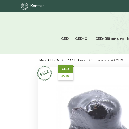
Kontakt
ok
CBD
CBD-Öl
CBD-Blü
Maria CBD Oil
/
CBD-Extrakte
/
Schwarze
App
CBD
<50%
ger
st