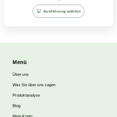
von 5
bis
bis
Dieses
€500.00
€361.25
Ausführung wählen
Produkt
weist
mehrere
Varianten
auf.
Die
Optionen
können
Menü
auf
der
Über uns
Produktseite
gewählt
Was Sie über uns sagen
werden
Produktanalyse
Blog
Mein Konto