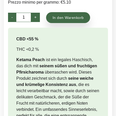
Prezzo minimo per grammo: €5.10
Ketama
-
+
In den Warenkorb
Peach
Menge
CBD <55 %
THC <0,2 %
Ketama Peach
ist ein legales Haschisch,
das dich mit
seinem süßen und fruchtigen
Pfirsicharoma
überraschen wird. Dieses
Produkt zeichnet sich durch
seine weiche
und krümelige Konsistenz aus
, die es
leicht verarbeitbar macht, sowie durch seinen
delikaten Geschmack, der die Süße der
Frucht mit natürlicheren, erdigen Noten
verbindet. Ein umfassendes Sinneserlebnis,
perfekt für alle, die eine entspannende