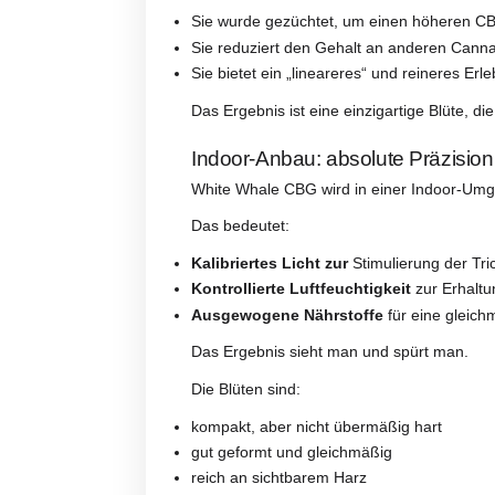
Diese Indoor-Sorte zeichnet sich
ein reineres und
natürlicheres 
eine kompakte und optisch ansp
einen konstanten Ertrag von hoh
White Whale folgt keinen Trends 
Was ist CBG und warum 
Um White Whale CBG wirklich zu
CBG (Cannabigerol)
gilt als 
aus CBG.
Bei traditionellen Sorten ist sein
White Whale setzt neue Maßstä
Sie wurde gezüchtet, um einen 
Sie reduziert den Gehalt an and