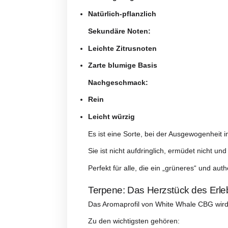
reich an sichtbarem Harz
Der Indoor-Anbau ist nicht nur ei
Aussehen: natürliche El
White Whale CBG zeichnet sich d
Ihre Hauptmerkmale:
Hellgrüne/limettengrüne Farbe
Reichlich Trichome,
die einen f
Dezentere Stempel
, die weniger
Der erste Eindruck ist unverkennb
Es ist eine weniger aggressive, r
Aromaprofil: frisch, natürl
Wenn du eine süße oder tropisc