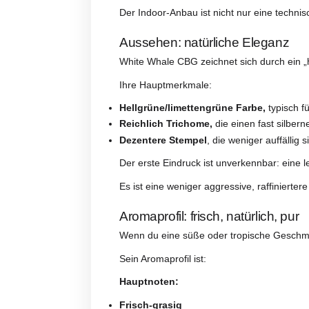
Sie bietet ein „lineareres“ und re
Das Ergebnis ist eine einzigartig
Indoor-Anbau: absolute P
White Whale CBG wird in einer I
Das bedeutet:
Kalibriertes Licht zur
Stimulier
Kontrollierte Luftfeuchtigkeit
z
Ausgewogene Nährstoffe
für e
Das Ergebnis sieht man und spü
Die Blüten sind:
kompakt, aber nicht übermäßig h
gut geformt und gleichmäßig