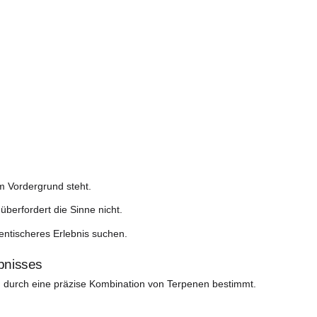
ne technische Entscheidung: Er ist eine Qualitätsgarantie.
eganz
urch ein „helleres“ Erscheinungsbild aus als viele andere 
,
typisch für CBG-Genetiken
ast silbernen Schimmer verleihen
 auffällig sind als bei anderen Sorten
ar: eine leuchtende, reine, fast ätherische Blüte.
affiniertere Schönheit.
ich, pur
he Geschmacksexplosion erwartest … wird dich White Whal