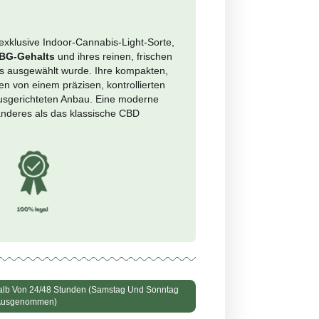
nimo per grammo: €3.61
+
In den Warenkorb
<21 %
r
e
0,1 %
 Whale CBG
ist eine exklusive Indoor-Cannabis-Light-Sorte,
ufgrund ihres hohen
CBG-Gehalts
und ihres reinen, frischen
türlichen Aromaprofils ausgewählt wurde. Ihre kompakten,
mreichen Blüten zeugen von einem präzisen, kontrollierten
f absolute Qualität ausgerichteten Anbau. Eine moderne
k für alle, die etwas anderes als das klassische CBD
n.