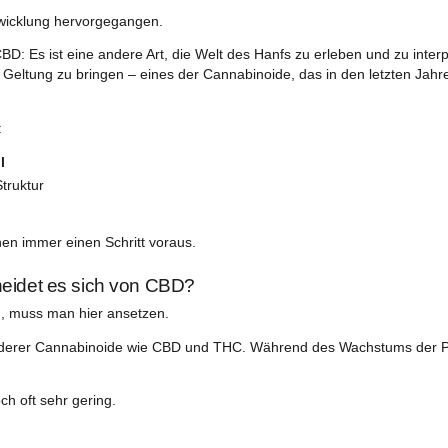
ungen
Versandkosten
Rückgabebedi
ue Grenze des „Cannabis Light“
“ ist CBG noch ein weitgehend unerforschtes Gebiet … aber e
dieser Entwicklung hervorgegangen.
ernative zu CBD: Es ist eine andere Art, die Welt des Hanfs zu
timal zur Geltung zu bringen – eines der Cannabinoide, das