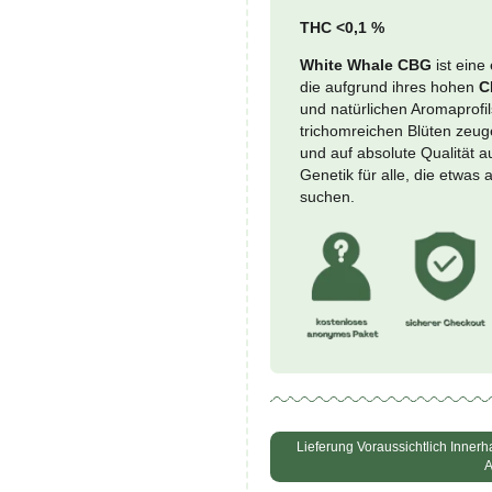
Prezzo mi
White
-
Whale
CBG
-
CBG 
Indoo
Meng
THC <
White
die a
und na
tricho
und au
Geneti
suche