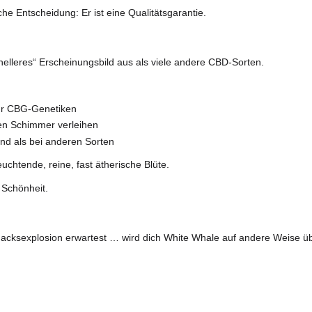
ineres Erlebnis.
e Blüte, die aromatisch weniger „intensiv“ ist als manche CBD-
räzision
ndoor-Umgebung angebaut, in der jeder Parameter unter Kont
ung der Trichomproduktion
ur Erhaltung von Struktur und Aroma
ine gleichmäßige Entwicklung
rt man.
art