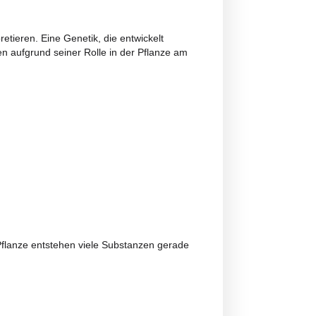
ngungen
in äußerst interessantes.
 erleben und zu interpretieren. Eine Genetik, die entwickelt
 in den letzten Jahren aufgrund seiner Rolle in der Pflanze