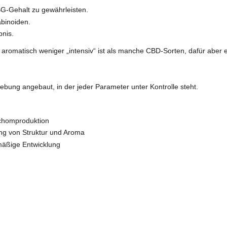
 aus durch:
Aromaprofil
rechende Struktur
er Qualität
– es ist ihnen immer einen Schritt voraus.
unterscheidet es sich von CBD?
 verstehen, muss man hier ansetzen.
„Vorläufer“ anderer Cannabinoide wie CBD und THC. Während
 Gehalt jedoch oft sehr gering.
be:
höheren CBG-Gehalt zu gewährleisten.
eren Cannabinoiden.