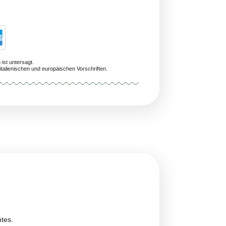
ng Voraussichtlich Innerhalb Von 24/48 Stunden (Samstag Und Sonnta
Ausgenommen)
/A
n Personen unter 18 Jahren ist untersagt.
 entsprechen den geltenden italienischen und europäischen Vorschriften.